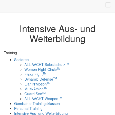
Direkt
zum
Inhalt
Intensive Aus- und
Weiterbildung
Training
Sectoren
TM
ALL-AACHT-Selbstschutz
TM
Women Fight-Circle
TM
Flexx-Fight
TM
Dynamic Defense
TM
Elan'N'Motion
TM
Multi-Athlon
TM
Guard Sec
TM
ALL-AACHT-Weapon
Gemischte Trainingsklassen
Personal Training
Intensive Aus- und Weiterbildung